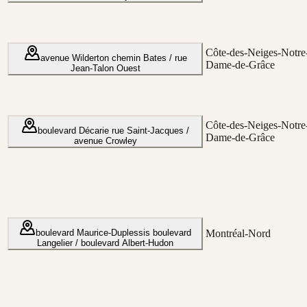
Côte-des-Neiges-Notre
avenue Wilderton
chemin Bates / rue
Dame-de-Grâce
Jean-Talon Ouest
Côte-des-Neiges-Notre
boulevard Décarie
rue Saint-Jacques /
Dame-de-Grâce
avenue Crowley
boulevard Maurice-Duplessis
boulevard
Montréal-Nord
Langelier / boulevard Albert-Hudon