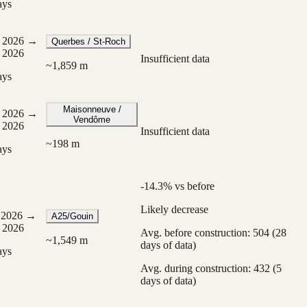
ays
 2026
→
Querbes / St-Roch
 2026
Insufficient data
~
1,859
m
ays
Maisonneuve /
 2026
→
Vendôme
 2026
Insufficient data
~
198
m
ays
-14.3% vs before
Likely decrease
, 2026
→
A25/Gouin
 2026
Avg. before construction: 504 (28
~
1,549
m
days of data)
ays
Avg. during construction: 432 (5
days of data)