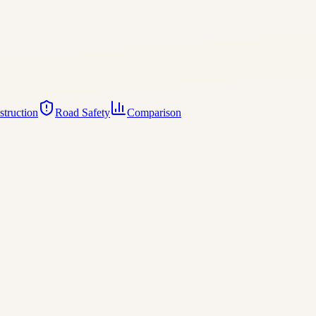
truction
Road Safety
Comparison