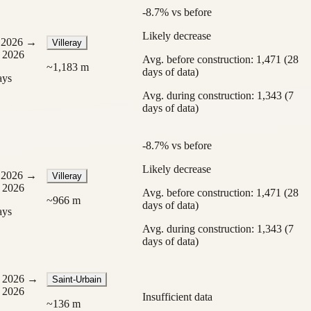
-8.7% vs before
Likely decrease
, 2026
→
Villeray
 2026
Avg. before construction: 1,471 (28
~
1,183
m
days of data)
ays
Avg. during construction: 1,343 (7
days of data)
-8.7% vs before
Likely decrease
, 2026
→
Villeray
 2026
Avg. before construction: 1,471 (28
~
966
m
days of data)
ays
Avg. during construction: 1,343 (7
days of data)
 2026
→
Saint-Urbain
 2026
Insufficient data
~
136
m