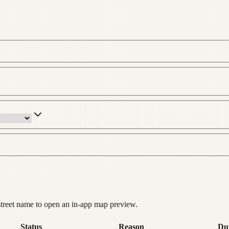
street name to open an in-app map preview.
Status
Reason
Du