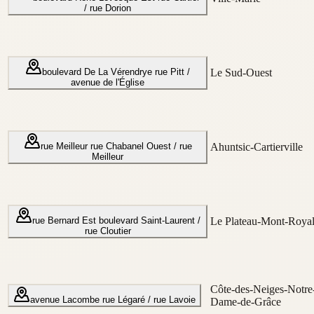
/ rue Dorion
boulevard De La Vérendrye
rue Pitt /
Le Sud-Ouest
avenue de l'Église
rue Meilleur
rue Chabanel Ouest / rue
Ahuntsic-Cartierville
Meilleur
rue Bernard Est
boulevard Saint-Laurent /
Le Plateau-Mont-Roya
rue Cloutier
Côte-des-Neiges-Notre
avenue Lacombe
rue Légaré / rue Lavoie
Dame-de-Grâce