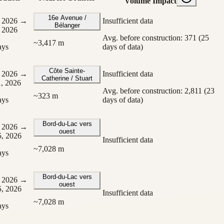
Volume Impact
16e Avenue /
 2026
→
Insufficient data
Bélanger
 2026
Avg. before construction: 371 (25
~
3,417
m
ays
days of data)
Côte Sainte-
 2026
→
Insufficient data
Catherine / Stuart
, 2026
Avg. before construction: 2,811 (23
~
323
m
ays
days of data)
Bord-du-Lac vers
 2026
→
ouest
, 2026
Insufficient data
~
7,028
m
ays
Bord-du-Lac vers
 2026
→
ouest
, 2026
Insufficient data
~
7,028
m
ays