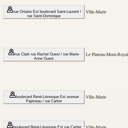
rue Ontario Est
boulevard Saint-Laurent /
Ville-Marie
rue Saint-Dominique
rue Clark
rue Rachel Ouest / rue Marie-
Le Plateau-Mont-Roya
Anne Ouest
boulevard René-Lévesque Est
avenue
Ville-Marie
Papineau / rue Cartier
boulevard René-Lévesque Est
rue Cartier
Ville-Marie