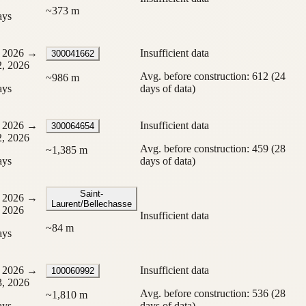
~
373
m
ays
 2026
→
Insufficient data
300041662
, 2026
Avg. before construction: 612 (24
~
986
m
ays
days of data)
 2026
→
Insufficient data
300064654
, 2026
Avg. before construction: 459 (28
~
1,385
m
ays
days of data)
Saint-
 2026
→
Laurent/Bellechasse
 2026
Insufficient data
~
84
m
ays
 2026
→
Insufficient data
100060992
, 2026
Avg. before construction: 536 (28
~
1,810
m
ays
days of data)