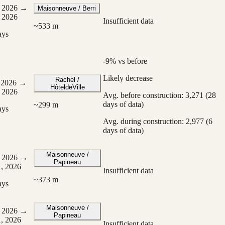
 2026
→
Maisonneuve / Berri
 2026
Insufficient data
~
533
m
ays
-9% vs before
Likely decrease
Rachel /
, 2026
→
HôteldeVille
 2026
Avg. before construction: 3,271 (28
days of data)
~
299
m
ays
Avg. during construction: 2,977 (6
days of data)
Maisonneuve /
 2026
→
Papineau
, 2026
Insufficient data
~
373
m
ays
Maisonneuve /
 2026
→
Papineau
, 2026
Insufficient data