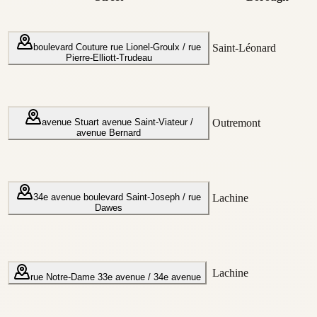
boulevard Couture
rue Lionel-Groulx / rue
Saint-Léonard
Pierre-Elliott-Trudeau
avenue Stuart
avenue Saint-Viateur /
Outremont
avenue Bernard
34e avenue
boulevard Saint-Joseph / rue
Lachine
Dawes
Lachine
rue Notre-Dame
33e avenue / 34e avenue