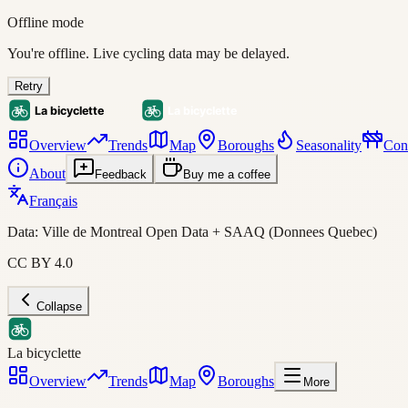
Offline mode
You're offline. Live cycling data may be delayed.
Retry
Overview
Trends
Map
Boroughs
Seasonality
Cons
About
Feedback
Buy me a coffee
Français
Data: Ville de Montreal Open Data + SAAQ (Donnees Quebec)
CC BY 4.0
Collapse
La bicyclette
Overview
Trends
Map
Boroughs
More