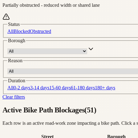
Partially obstructed - reduced width or shared lane
Status
All
Blocked
Obstructed
Borough
Reason
Duration
All
0-2 days
3-14 days
15-60 days
61-180 days
180+ days
Clear filters
Active Bike Path Blockages
(
51
)
Each row is an active road-work zone impacting a bike path. Click a 
Street
Borough