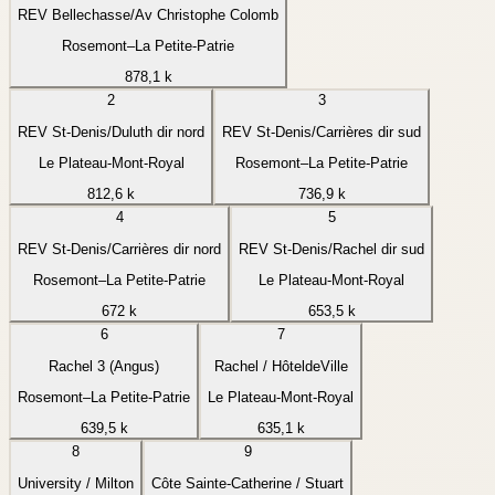
REV Bellechasse/Av Christophe Colomb
Rosemont–La Petite-Patrie
878,1 k
2
3
REV St-Denis/Duluth dir nord
REV St-Denis/Carrières dir sud
Le Plateau-Mont-Royal
Rosemont–La Petite-Patrie
812,6 k
736,9 k
4
5
REV St-Denis/Carrières dir nord
REV St-Denis/Rachel dir sud
Rosemont–La Petite-Patrie
Le Plateau-Mont-Royal
672 k
653,5 k
6
7
Rachel 3 (Angus)
Rachel / HôteldeVille
Rosemont–La Petite-Patrie
Le Plateau-Mont-Royal
639,5 k
635,1 k
8
9
University / Milton
Côte Sainte-Catherine / Stuart