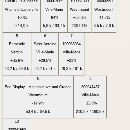
Gouin / Lajeunesse
100063065
100061090
100060991
Ahuntsic-Cartierville
Ville-Marie
Westmount
Westmount
-100%
-94%
+58,3%
-44,5%
0
/
4,9 k
5,8 k
/
93,7 k
236
/
145
4,5 k
/
7,8 k
5
6
7
Estacade
Saint-Antoine
100063064
Verdun
Ville-Marie
Ville-Marie
+35,6%
+29,5%
+21%
43,2 k
/
30,8 k
28,2 k
/
21 k
76,3 k
/
61 k
8
9
Eco-Display - Maisonneuve and Greene
300041457
Westmount
Ville-Marie
-19,9%
+12,8%
53,4 k
/
64,5 k
210,8 k
/
180,8 k
10
300041662